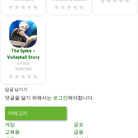
★
★
★
★
★
★
★
★
★
★
★
★
★
★
★
The Spike –
Volleyball Story
6.0.503
SUNCYAN
★
★
★
★
★
답글 남기기
댓글을 달기 위해서는
로그인
해야합니다.
카테고리
게임
공포
교육용
금융