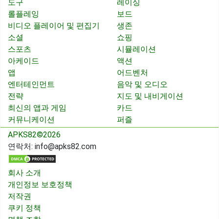
도구
레이싱
롤플레잉
보드
비디오 플레이어 및 편집기
생존
소셜
쇼핑
스포츠
시뮬레이션
아케이드
액션
앱
어드벤처
엔터테인먼트
음악 및 오디오
전략
지도 및 내비게이션
최신의 앱과 게임
카드
커뮤니케이션
퍼즐
APKS82©2026
연락처:
info@apks82.com
회사 소개
개인정보 보호정책
저작권
쿠키 정책