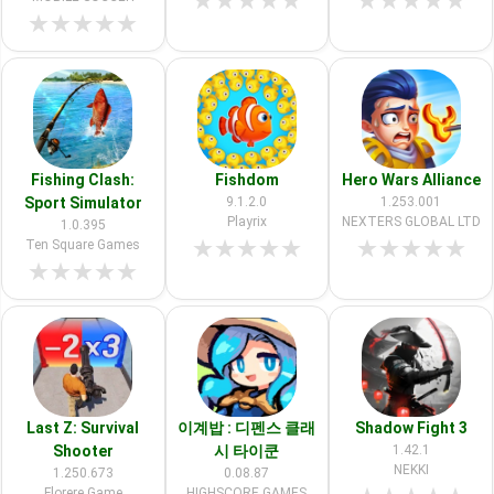
★
★
★
★
★
★
★
★
★
★
★
★
★
★
★
Fishing Clash:
Fishdom
Hero Wars Alliance
Sport Simulator
9.1.2.0
1.253.001
Playrix
NEXTERS GLOBAL LTD
1.0.395
★
★
★
★
★
★
★
★
★
★
Ten Square Games
★
★
★
★
★
Last Z: Survival
이계밥 : 디펜스 클래
Shadow Fight 3
Shooter
시 타이쿤
1.42.1
NEKKI
1.250.673
0.08.87
Florere Game
HIGHSCORE GAMES