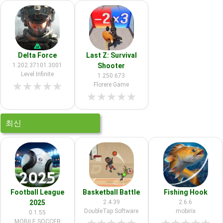
Delta Force
Last Z: Survival
1.202.37101.3001
Shooter
Level Infinite
1.250.673
★
★
★
★
★
Florere Game
★
★
★
★
★
최신
Football League
Basketball Battle
Fishing Hook
2025
2.4.39
2.6.6
DoubleTap Software
mobirix
0.1.55
MOBILE SOCCER