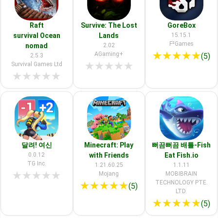
Raft
Survive: The Lost
GoreBox
survival Ocean
Lands
15.15.1
F²Games
nomad
2.02
★
★
★
★
★
AGaming+
(5)
2.5.3
★
★
★
★
★
Survival Games Ltd
★
★
★
★
★
달려! 여신
Minecraft: Play
뻐끔뻐끔 배틀-Fish
0.0.12
with Friends
Eat Fish.io
TG Inc.
1.21.60.25
1.1.11
★
★
★
★
★
Mojang
MOBIBRAIN
TECHNOLOGY PTE.
★
★
★
★
★
(5)
LTD.
★
★
★
★
★
(5)